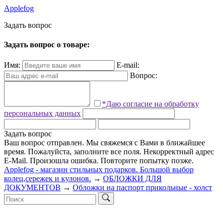
Applefog
З
а
д
а
т
ь
в
о
п
р
о
с
Задать вопрос о товаре:
Имя:
E-mail:
Вопрос:
*Даю согласие на обработку
персональных данных
Задать вопрос
Ваш вопрос отправлен. Мы свяжемся с Вами в ближайшее
время.
Пожалуйста, заполните все поля.
Некорректный адрес
E-Mail.
Произошла ошибка. Повторите попытку позже.
Applefog - магазин стильных подарков. Большой выбор
колец,сережек и кулонов.
→
ОБЛОЖКИ ДЛЯ
ДОКУМЕНТОВ
→
Обложки на паспорт прикольные - холст