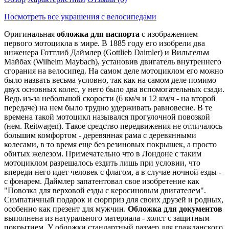
Посмотреть все украшения с велосипедами
Оригинальная
обложка для паспорта
с изображением
первого мотоцикла в мире. В 1885 году его изобрели два
инженера Готтлиб Даймлер (Gottlieb Daimler) и Вильгельм
Майбах (Wilhelm Maybach), установив двигатель внутреннего
сгорания на велосипед. На самом деле мотоциклом его можно
было назвать весьма условно, так как на самом деле помимо
двух основных колес, у него было два вспомогательных сзади.
Ведь из-за небольшой скорости (6 км/ч и 12 км/ч - на второй
передаче) на нем было трудно удерживать равновесие. В те
времена такой мотоцикл назывался прогулочной повозкой
(нем. Reitwagen). Такое средство передвижения не отличалось
большим комфортом - деревянная рама с деревянными
колесами, в то время еще без резиновых покрышек, а просто
обитых железом. Примечательно что в Лондоне с таким
мотоциклом разрешалось ездить лишь при условии, что
впереди него идет человек с флагом, а в случае ночной езды -
с фонарем. Даймлер запатентовал свое изобретение как
"Повозка для верховой езды с керосиновым двигателем".
Симпатичный подарок и сюрприз для своих друзей и родных,
особенно как презент для мужчин.
Обложка для документов
выполнена из натурального материала - холст с защитным
покрытием. У обложки стандартный размер для гражданского