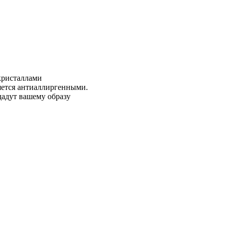
кристаллами
яется антиаллиргенными.
дадут вашему образу