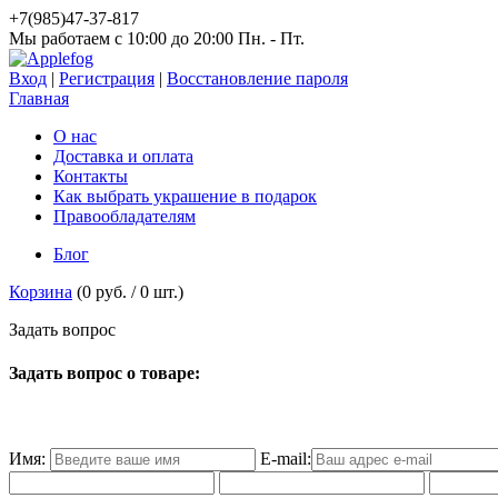
+7(985)47-37-817
Мы работаем c 10:00 до 20:00 Пн. - Пт.
Вход
|
Регистрация
|
Восстановление пароля
Главная
О нас
Доставка и оплата
Контакты
Как выбрать украшение в подарок
Правообладателям
Блог
Корзина
(
0 руб.
/
0
шт.)
З
а
д
а
т
ь
в
о
п
р
о
с
Задать вопрос о товаре:
Имя:
E-mail: