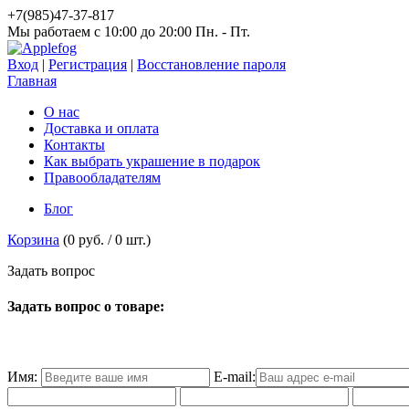
+7(985)47-37-817
Мы работаем c 10:00 до 20:00 Пн. - Пт.
Вход
|
Регистрация
|
Восстановление пароля
Главная
О нас
Доставка и оплата
Контакты
Как выбрать украшение в подарок
Правообладателям
Блог
Корзина
(
0 руб.
/
0
шт.)
З
а
д
а
т
ь
в
о
п
р
о
с
Задать вопрос о товаре:
Имя:
E-mail: