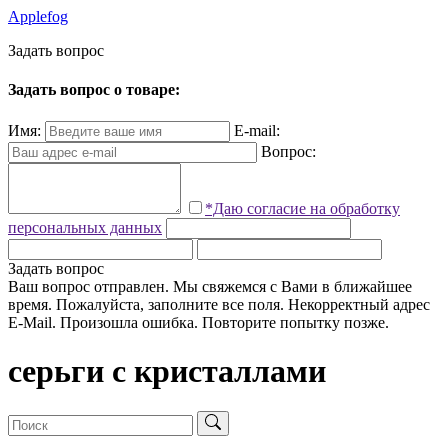
Applefog
З
а
д
а
т
ь
в
о
п
р
о
с
Задать вопрос о товаре:
Имя:
E-mail:
Вопрос:
*Даю согласие на обработку
персональных данных
Задать вопрос
Ваш вопрос отправлен. Мы свяжемся с Вами в ближайшее
время.
Пожалуйста, заполните все поля.
Некорректный адрес
E-Mail.
Произошла ошибка. Повторите попытку позже.
серьги с кристаллами