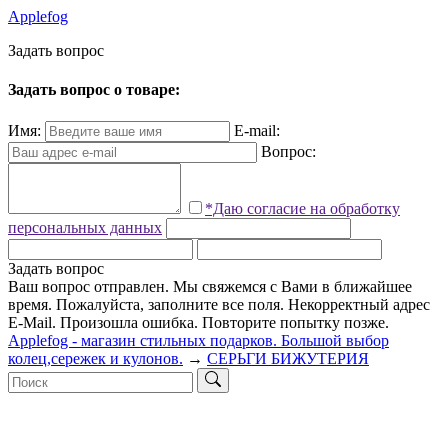
Applefog
З
а
д
а
т
ь
в
о
п
р
о
с
Задать вопрос о товаре:
Имя:
E-mail:
Вопрос:
*Даю согласие на обработку
персональных данных
Задать вопрос
Ваш вопрос отправлен. Мы свяжемся с Вами в ближайшее
время.
Пожалуйста, заполните все поля.
Некорректный адрес
E-Mail.
Произошла ошибка. Повторите попытку позже.
Applefog - магазин стильных подарков. Большой выбор
колец,сережек и кулонов.
→
СЕРЬГИ БИЖУТЕРИЯ