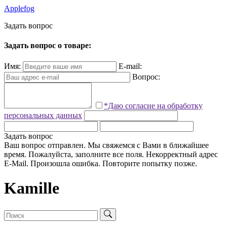
Applefog
З
а
д
а
т
ь
в
о
п
р
о
с
Задать вопрос о товаре:
Имя:
E-mail:
Вопрос:
*Даю согласие на обработку
персональных данных
Задать вопрос
Ваш вопрос отправлен. Мы свяжемся с Вами в ближайшее
время.
Пожалуйста, заполните все поля.
Некорректный адрес
E-Mail.
Произошла ошибка. Повторите попытку позже.
Kamille