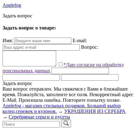
Applefog
З
а
д
а
т
ь
в
о
п
р
о
с
Задать вопрос о товаре:
Имя:
E-mail:
Вопрос:
*Даю согласие на обработку
персональных данных
Задать вопрос
Ваш вопрос отправлен. Мы свяжемся с Вами в ближайшее
время.
Пожалуйста, заполните все поля.
Некорректный адрес
E-Mail.
Произошла ошибка. Повторите попытку позже.
Applefog - магазин стильных подарков. Большой выбор
колец,сережек и кулонов.
→
УКРАШЕНИЯ ИЗ СЕРЕБРА
→
Серебряные серьги и пусеты