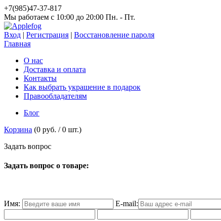
+7(985)47-37-817
Мы работаем c 10:00 до 20:00 Пн. - Пт.
Вход
|
Регистрация
|
Восстановление пароля
Главная
О нас
Доставка и оплата
Контакты
Как выбрать украшение в подарок
Правообладателям
Блог
Корзина
(
0 руб.
/
0
шт.)
З
а
д
а
т
ь
в
о
п
р
о
с
Задать вопрос о товаре:
Имя:
E-mail: