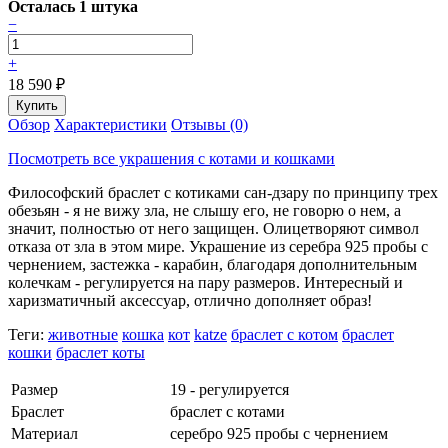
Осталась 1 штука
−
+
18 590
₽
Обзор
Характеристики
Отзывы (0)
Посмотреть все украшения с котами и кошками
Философский браслет с котиками сан-дзару по принципу трех
обезьян - я не вижу зла, не слышу его, не говорю о нем, а
значит, полностью от него защищен. Олицетворяют символ
отказа от зла в этом мире. Украшение из серебра 925 пробы с
чернением, застежка - карабин, благодаря дополнительным
колечкам - регулируется на пару размеров. Интересный и
харизматичный аксессуар, отлично дополняет образ!
Теги:
животные
кошка
кот
katze
браслет с котом
браслет
кошки
браслет коты
Размер
19 - регулируется
Браслет
браслет с котами
Материал
серебро 925 пробы с чернением