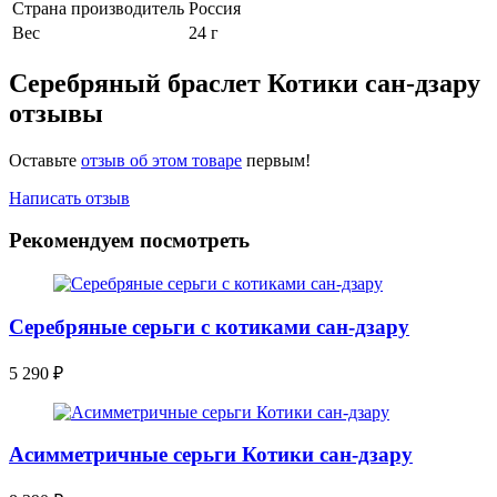
Страна производитель
Россия
Вес
24 г
Серебряный браслет Котики сан-дзару
отзывы
Оставьте
отзыв об этом товаре
первым!
Написать отзыв
Рекомендуем посмотреть
Серебряные серьги с котиками сан-дзару
5 290
₽
Асимметричные серьги Котики сан-дзару