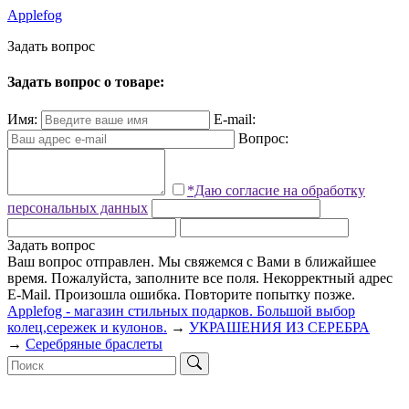
Applefog
З
а
д
а
т
ь
в
о
п
р
о
с
Задать вопрос о товаре:
Имя:
E-mail:
Вопрос:
*Даю согласие на обработку
персональных данных
Задать вопрос
Ваш вопрос отправлен. Мы свяжемся с Вами в ближайшее
время.
Пожалуйста, заполните все поля.
Некорректный адрес
E-Mail.
Произошла ошибка. Повторите попытку позже.
Applefog - магазин стильных подарков. Большой выбор
колец,сережек и кулонов.
→
УКРАШЕНИЯ ИЗ СЕРЕБРА
→
Серебряные браслеты