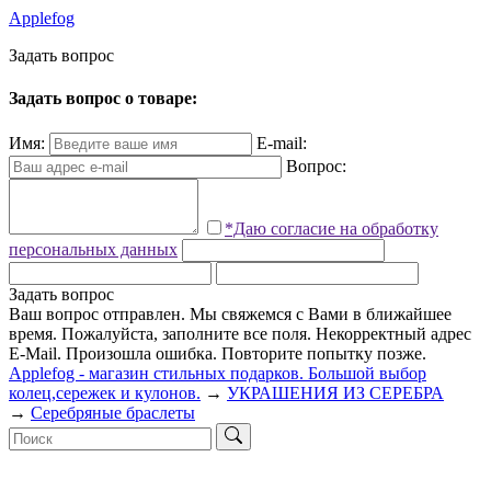
Applefog
З
а
д
а
т
ь
в
о
п
р
о
с
Задать вопрос о товаре:
Имя:
E-mail:
Вопрос:
*Даю согласие на обработку
персональных данных
Задать вопрос
Ваш вопрос отправлен. Мы свяжемся с Вами в ближайшее
время.
Пожалуйста, заполните все поля.
Некорректный адрес
E-Mail.
Произошла ошибка. Повторите попытку позже.
Applefog - магазин стильных подарков. Большой выбор
колец,сережек и кулонов.
→
УКРАШЕНИЯ ИЗ СЕРЕБРА
→
Серебряные браслеты