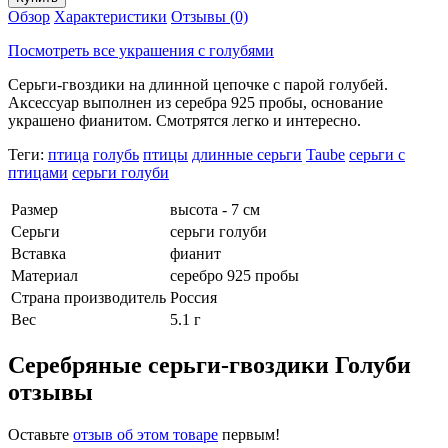
Обзор
Характеристики
Отзывы (0)
Посмотреть все украшения с голубями
Серьги-гвоздики на длинной цепочке с парой голубей.
Аксессуар выполнен из серебра 925 пробы, основание
украшено фианитом. Смотрятся легко и интересно.
Теги:
птица
голубь
птицы
длинные серьги
Taube
серьги с
птицами
серьги голуби
Размер
высота - 7 см
Серьги
серьги голуби
Вставка
фианит
Материал
серебро 925 пробы
Страна производитель
Россия
Вес
5.1 г
Серебряные серьги-гвоздики Голуби
отзывы
Оставьте
отзыв об этом товаре
первым!