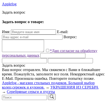
Applefog
З
а
д
а
т
ь
в
о
п
р
о
с
Задать вопрос о товаре:
Имя:
E-mail:
Вопрос:
*Даю согласие на обработку
персональных данных
Задать вопрос
Ваш вопрос отправлен. Мы свяжемся с Вами в ближайшее
время.
Пожалуйста, заполните все поля.
Некорректный адрес
E-Mail.
Произошла ошибка. Повторите попытку позже.
Applefog - магазин стильных подарков. Большой выбор
колец,сережек и кулонов.
→
УКРАШЕНИЯ ИЗ СЕРЕБРА
→
Серебряные серьги и пусеты