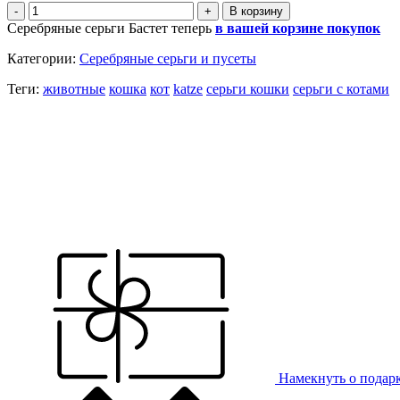
-
+
Серебряные серьги Бастет теперь
в вашей корзине покупок
Категории:
Серебряные серьги и пусеты
Теги:
животные
кошка
кот
katze
серьги кошки
серьги с котами
Намекнуть о подар