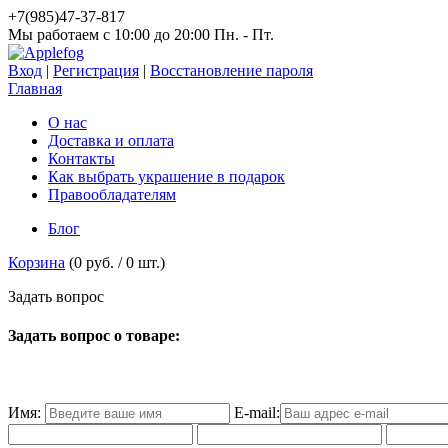
+7(985)47-37-817
Мы работаем c 10:00 до 20:00 Пн. - Пт.
Вход
|
Регистрация
|
Восстановление пароля
Главная
О нас
Доставка и оплата
Контакты
Как выбрать украшение в подарок
Правообладателям
Блог
Корзина
(
0 руб.
/
0
шт.)
З
а
д
а
т
ь
в
о
п
р
о
с
Задать вопрос о товаре:
Имя:
E-mail: