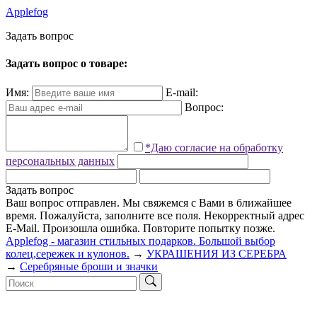
Applefog
З
а
д
а
т
ь
в
о
п
р
о
с
Задать вопрос о товаре:
Имя:
E-mail:
Вопрос:
*Даю согласие на обработку
персональных данных
Задать вопрос
Ваш вопрос отправлен. Мы свяжемся с Вами в ближайшее
время.
Пожалуйста, заполните все поля.
Некорректный адрес
E-Mail.
Произошла ошибка. Повторите попытку позже.
Applefog - магазин стильных подарков. Большой выбор
колец,сережек и кулонов.
→
УКРАШЕНИЯ ИЗ СЕРЕБРА
→
Серебряные броши и значки