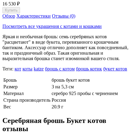
16 530
₽
Обзор
Характеристики
Отзывы (0)
Посмотреть все украшения с котами и кошками
Яркая и необычная брошь: семь серебряных котов
"расцветают" в виде букета, перевязанного крошечным
бантиком. Аксессуар отлично дополняет как повседневный,
так и праздничный образ. Такая оригинальная и
выразительная брошка станет изюминкой вашего стиля.
Теги:
кот
коты
katze
брошь с котом
брошь котик
букет котов
Брошь
брошь букет котов
Размер
3 на 5,3 см
Материал
серебро 925 пробы с чернением
Страна производитель
Россия
Вес
20.9 г
Серебряная брошь Букет котов
отзывы