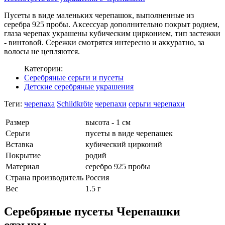
Пусеты в виде маленьких черепашок, выполненные из
серебра 925 пробы. Аксессуар дополнительно покрыт родием,
глаза черепах украшены кубическим цирконием, тип застежки
- винтовой. Сережки смотрятся интересно и аккуратно, за
волосы не цепляются.
Категории:
Серебряные серьги и пусеты
Детские серебряные украшения
Теги:
черепаха
Schildkröte
черепахи
серьги черепахи
Размер
высота - 1 см
Серьги
пусеты в виде черепашек
Вставка
кубический цирконий
Покрытие
родий
Материал
серебро 925 пробы
Страна производитель
Россия
Вес
1.5 г
Серебряные пусеты Черепашки
отзывы