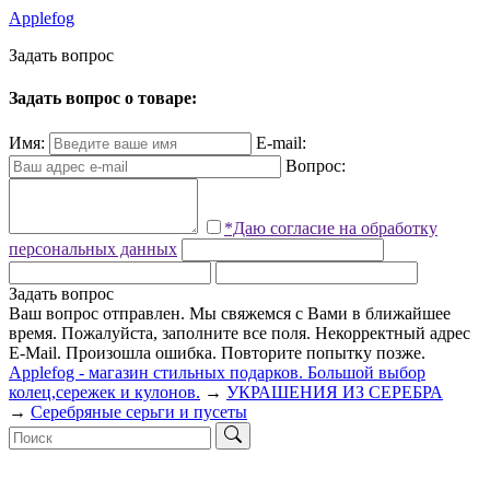
Applefog
З
а
д
а
т
ь
в
о
п
р
о
с
Задать вопрос о товаре:
Имя:
E-mail:
Вопрос:
*Даю согласие на обработку
персональных данных
Задать вопрос
Ваш вопрос отправлен. Мы свяжемся с Вами в ближайшее
время.
Пожалуйста, заполните все поля.
Некорректный адрес
E-Mail.
Произошла ошибка. Повторите попытку позже.
Applefog - магазин стильных подарков. Большой выбор
колец,сережек и кулонов.
→
УКРАШЕНИЯ ИЗ СЕРЕБРА
→
Серебряные серьги и пусеты