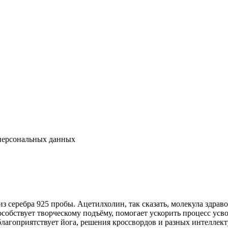
 персональных данных
з серебра 925 пробы. Ацетилхолин, так сказать, молекула здрав
пособствует творческому подъёму, помогает ускорить процесс у
 благоприятствует йога, решения кроссвордов и разных интеллек