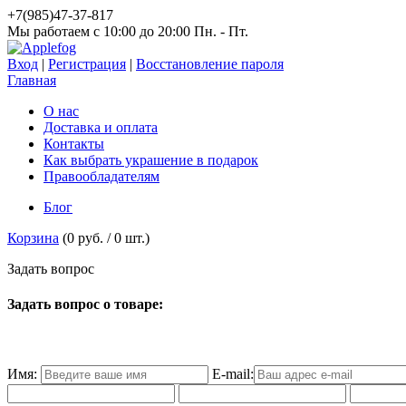
+7(985)47-37-817
Мы работаем c 10:00 до 20:00 Пн. - Пт.
Вход
|
Регистрация
|
Восстановление пароля
Главная
О нас
Доставка и оплата
Контакты
Как выбрать украшение в подарок
Правообладателям
Блог
Корзина
(
0 руб.
/
0
шт.)
З
а
д
а
т
ь
в
о
п
р
о
с
Задать вопрос о товаре:
Имя:
E-mail: