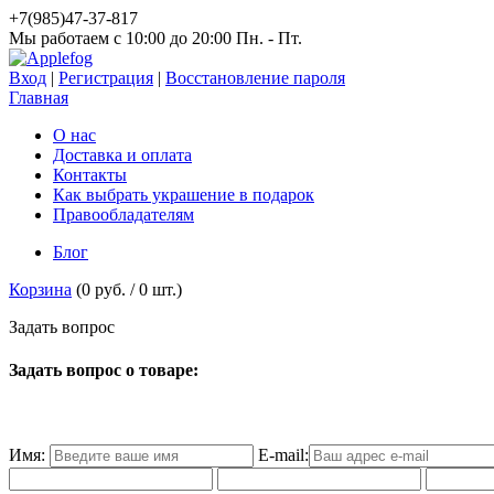
+7(985)47-37-817
Мы работаем c 10:00 до 20:00 Пн. - Пт.
Вход
|
Регистрация
|
Восстановление пароля
Главная
О нас
Доставка и оплата
Контакты
Как выбрать украшение в подарок
Правообладателям
Блог
Корзина
(
0 руб.
/
0
шт.)
З
а
д
а
т
ь
в
о
п
р
о
с
Задать вопрос о товаре:
Имя:
E-mail: