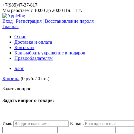
+7(985)47-37-817
Мы работаем c 10:00 до 20:00 Пн. - Пт.
Вход
|
Регистрация
|
Восстановление пароля
Главная
О нас
Доставка и оплата
Контакты
Как выбрать украшение в подарок
Правообладателям
Блог
Корзина
(
0 руб.
/
0
шт.)
З
а
д
а
т
ь
в
о
п
р
о
с
Задать вопрос о товаре:
Имя:
E-mail: