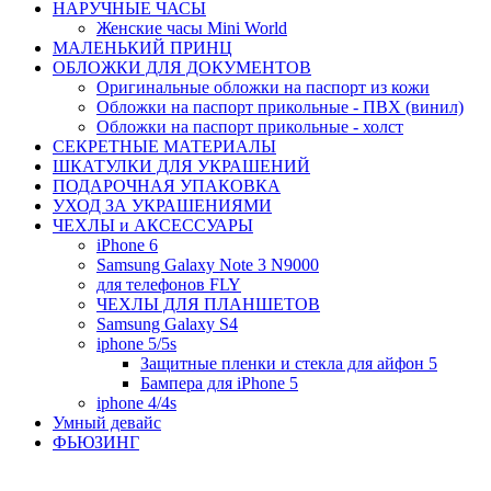
НАРУЧНЫЕ ЧАСЫ
Женские часы Mini World
МАЛЕНЬКИЙ ПРИНЦ
ОБЛОЖКИ ДЛЯ ДОКУМЕНТОВ
Оригинальные обложки на паспорт из кожи
Обложки на паспорт прикольные - ПВХ (винил)
Обложки на паспорт прикольные - холст
СЕКРЕТНЫЕ МАТЕРИАЛЫ
ШКАТУЛКИ ДЛЯ УКРАШЕНИЙ
ПОДАРОЧНАЯ УПАКОВКА
УХОД ЗА УКРАШЕНИЯМИ
ЧEХЛЫ и АКСЕССУАРЫ
iPhone 6
Samsung Galaxy Note 3 N9000
для телефонов FLY
ЧЕХЛЫ ДЛЯ ПЛАНШЕТОВ
Samsung Galaxy S4
iphone 5/5s
Защитные пленки и стекла для айфон 5
Бампера для iPhone 5
iphone 4/4s
Умный девайс
ФЬЮЗИНГ