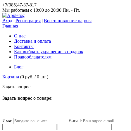
+7(985)47-37-817
Мы работаем c 10:00 до 20:00 Пн. - Пт.
Вход
|
Регистрация
|
Восстановление пароля
Главная
О нас
Доставка и оплата
Контакты
Как выбрать украшение в подарок
Правообладателям
Блог
Корзина
(
0 руб.
/
0
шт.)
З
а
д
а
т
ь
в
о
п
р
о
с
Задать вопрос о товаре:
Имя:
E-mail: