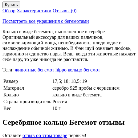
Обзор
Характеристики
Отзывы (0)
Посмотреть все украшения с бегемотами
Кольцо в виде бегемота, выполненное в серебре.
Оригинальный аксессуар для ваших пальчиков,
символизирующий мощь, непобедимость, плодородие и
наслаждение обычной жизнью. В Фэн-шуй означает любовь,
гармонию и единство пары. Ведь, когда эти животные находят
себе пару, то уже никогда не расстаются.
Теги:
животные
бегемот
hippo
кольцо бегемот
Размер
17,5; 18; 18,5; 19
Материал
серебро 925 пробы с чернением
Кольцо
кольцо в виде бегемота
Страна производитель
Россия
Вес
10 г
Серебряное кольцо Бегемот отзывы
Оставьте
отзыв об этом товаре
первым!