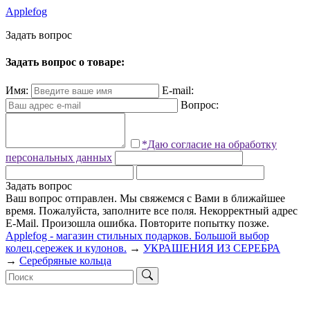
Applefog
З
а
д
а
т
ь
в
о
п
р
о
с
Задать вопрос о товаре:
Имя:
E-mail:
Вопрос:
*Даю согласие на обработку
персональных данных
Задать вопрос
Ваш вопрос отправлен. Мы свяжемся с Вами в ближайшее
время.
Пожалуйста, заполните все поля.
Некорректный адрес
E-Mail.
Произошла ошибка. Повторите попытку позже.
Applefog - магазин стильных подарков. Большой выбор
колец,сережек и кулонов.
→
УКРАШЕНИЯ ИЗ СЕРЕБРА
→
Серебряные кольца