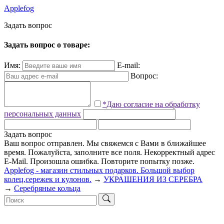
Applefog
З
а
д
а
т
ь
в
о
п
р
о
с
Задать вопрос о товаре:
Имя:
E-mail:
Вопрос:
*Даю согласие на обработку
персональных данных
Задать вопрос
Ваш вопрос отправлен. Мы свяжемся с Вами в ближайшее
время.
Пожалуйста, заполните все поля.
Некорректный адрес
E-Mail.
Произошла ошибка. Повторите попытку позже.
Applefog - магазин стильных подарков. Большой выбор
колец,сережек и кулонов.
→
УКРАШЕНИЯ ИЗ СЕРЕБРА
→
Серебряные кольца