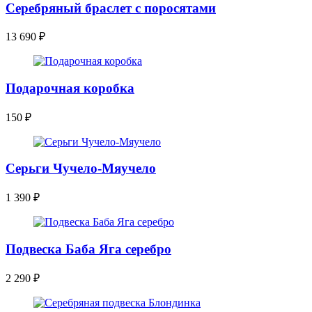
Серебряный браслет с поросятами
13 690
₽
Подарочная коробка
150
₽
Серьги Чучело-Мяучело
1 390
₽
Подвеска Баба Яга серебро
2 290
₽