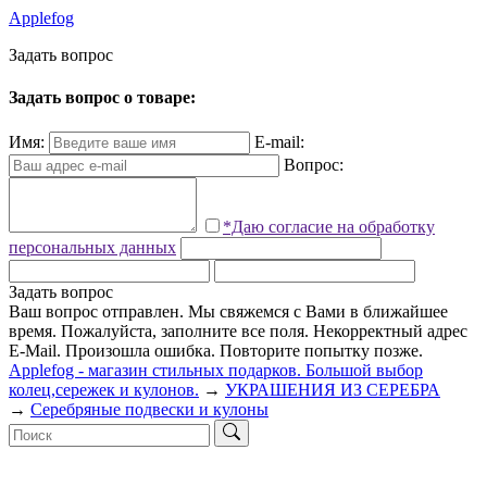
Applefog
З
а
д
а
т
ь
в
о
п
р
о
с
Задать вопрос о товаре:
Имя:
E-mail:
Вопрос:
*Даю согласие на обработку
персональных данных
Задать вопрос
Ваш вопрос отправлен. Мы свяжемся с Вами в ближайшее
время.
Пожалуйста, заполните все поля.
Некорректный адрес
E-Mail.
Произошла ошибка. Повторите попытку позже.
Applefog - магазин стильных подарков. Большой выбор
колец,сережек и кулонов.
→
УКРАШЕНИЯ ИЗ СЕРЕБРА
→
Серебряные подвески и кулоны