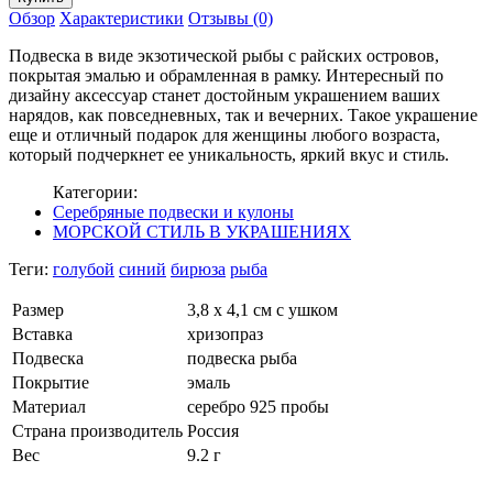
Обзор
Характеристики
Отзывы (0)
Подвеска в виде экзотической рыбы с райских островов,
покрытая эмалью и обрамленная в рамку. Интересный по
дизайну аксессуар станет достойным украшением ваших
нарядов, как повседневных, так и вечерних. Такое украшение
еще и отличный подарок для женщины любого возраста,
который подчеркнет ее уникальность, яркий вкус и стиль.
Категории:
Серебряные подвески и кулоны
МОРСКОЙ СТИЛЬ В УКРАШЕНИЯХ
Теги:
голубой
синий
бирюза
рыба
Размер
3,8 х 4,1 см с ушком
Вставка
хризопраз
Подвеска
подвеска рыба
Покрытие
эмаль
Материал
серебро 925 пробы
Страна производитель
Россия
Вес
9.2 г