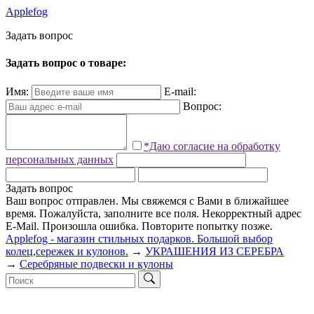
Applefog
З
а
д
а
т
ь
в
о
п
р
о
с
Задать вопрос о товаре:
Имя:
E-mail:
Вопрос:
*Даю согласие на обработку
персональных данных
Задать вопрос
Ваш вопрос отправлен. Мы свяжемся с Вами в ближайшее
время.
Пожалуйста, заполните все поля.
Некорректный адрес
E-Mail.
Произошла ошибка. Повторите попытку позже.
Applefog - магазин стильных подарков. Большой выбор
колец,сережек и кулонов.
→
УКРАШЕНИЯ ИЗ СЕРЕБРА
→
Серебряные подвески и кулоны