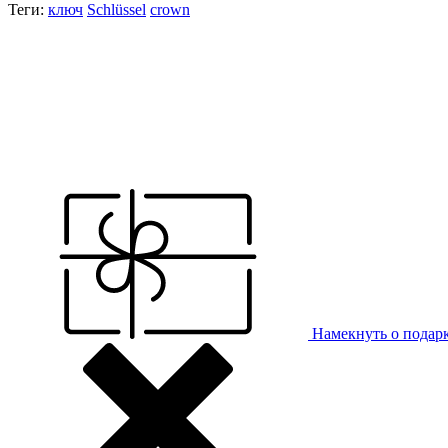
Теги:
ключ
Schlüssel
crown
Намекнуть о подар