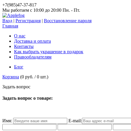
+7(985)47-37-817
Мы работаем c 10:00 до 20:00 Пн. - Пт.
Вход
|
Регистрация
|
Восстановление пароля
Главная
О нас
Доставка и оплата
Контакты
Как выбрать украшение в подарок
Правообладателям
Блог
Корзина
(
0 руб.
/
0
шт.)
З
а
д
а
т
ь
в
о
п
р
о
с
Задать вопрос о товаре:
Имя:
E-mail: