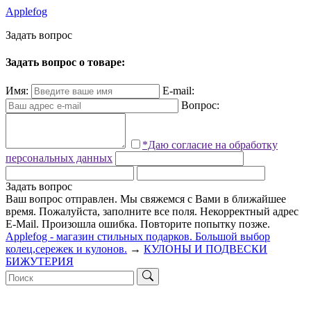
Applefog
З
а
д
а
т
ь
в
о
п
р
о
с
Задать вопрос о товаре:
Имя:
E-mail:
Вопрос:
*Даю согласие на обработку
персональных данных
Задать вопрос
Ваш вопрос отправлен. Мы свяжемся с Вами в ближайшее
время.
Пожалуйста, заполните все поля.
Некорректный адрес
E-Mail.
Произошла ошибка. Повторите попытку позже.
Applefog - магазин стильных подарков. Большой выбор
колец,сережек и кулонов.
→
КУЛОНЫ И ПОДВЕСКИ
БИЖУТЕРИЯ