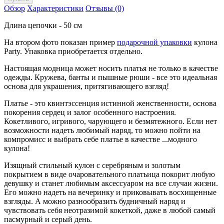
Обзор
Характеристики
Отзывы (0)
Длина цепочки - 50 см
На втором фото показан
пример
подарочной упаковки
кулона
Party. Упаковка приобретается отдельно.
Настоящая модница может носить платья не только в качестве
одежды. Кружева, банты и пышные рюши - все это идеальная
основа для украшения, притягивающего взгляд!
Платье - это квинтэссенция истинной женственности, основа
покорения сердец и залог особенного настроения.
Кокетливого, игривого, чарующего и безмятежного. Если нет
возможности надеть любимый наряд, то можно пойти на
компромисс и выбрать себе платье в качестве ...модного
кулона!
Изящный стильный кулон с серебряным и золотым
покрытием в виде очаровательного платьица покорит любую
девушку и станет любимым аксессуаром на все случаи жизни.
Его можно надеть на вечеринку и приковывать восхищенные
взгляды. А можно разнообразить будничный наряд и
чувствовать себя неотразимой кокеткой, даже в любой самый
пасмурный и серый день.