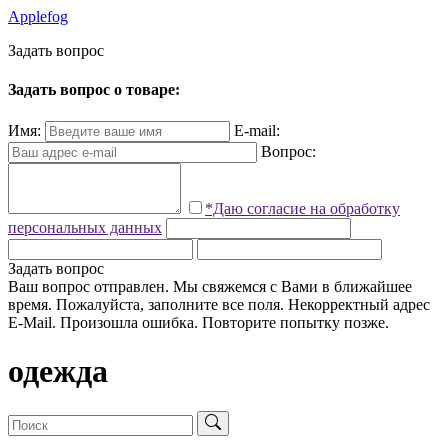
Applefog
З
а
д
а
т
ь
в
о
п
р
о
с
Задать вопрос о товаре:
Имя:
E-mail:
Вопрос:
*Даю согласие на обработку
персональных данных
Задать вопрос
Ваш вопрос отправлен. Мы свяжемся с Вами в ближайшее
время.
Пожалуйста, заполните все поля.
Некорректный адрес
E-Mail.
Произошла ошибка. Повторите попытку позже.
одежда