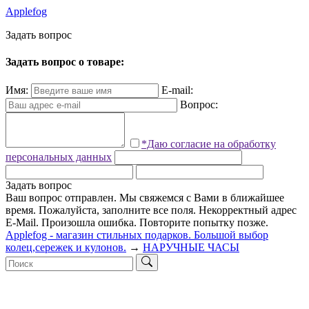
Applefog
З
а
д
а
т
ь
в
о
п
р
о
с
Задать вопрос о товаре:
Имя:
E-mail:
Вопрос:
*Даю согласие на обработку
персональных данных
Задать вопрос
Ваш вопрос отправлен. Мы свяжемся с Вами в ближайшее
время.
Пожалуйста, заполните все поля.
Некорректный адрес
E-Mail.
Произошла ошибка. Повторите попытку позже.
Applefog - магазин стильных подарков. Большой выбор
колец,сережек и кулонов.
→
НАРУЧНЫЕ ЧАСЫ