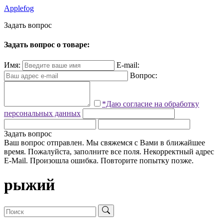
Applefog
З
а
д
а
т
ь
в
о
п
р
о
с
Задать вопрос о товаре:
Имя:
E-mail:
Вопрос:
*Даю согласие на обработку
персональных данных
Задать вопрос
Ваш вопрос отправлен. Мы свяжемся с Вами в ближайшее
время.
Пожалуйста, заполните все поля.
Некорректный адрес
E-Mail.
Произошла ошибка. Повторите попытку позже.
рыжий