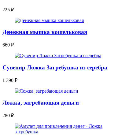
225
₽
Денежная мышка кошельковая
660
₽
Сувенир Ложка Загребушка из серебра
1 390
₽
Ложка, загребающая деньги
280
₽