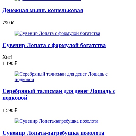
Денежная мышь кошельковая
790
₽
Сувенир Лопата с формулой богатства
Хит!
1 190
₽
Серебряный талисман для денег Лошадь с
подковой
1 590
₽
Сувенир Лопата-загребушка позолота