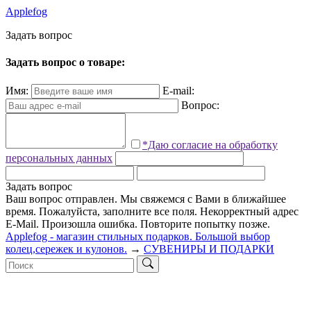
Applefog
З
а
д
а
т
ь
в
о
п
р
о
с
Задать вопрос о товаре:
Имя:
E-mail:
Вопрос:
*Даю согласие на обработку
персональных данных
Задать вопрос
Ваш вопрос отправлен. Мы свяжемся с Вами в ближайшее
время.
Пожалуйста, заполните все поля.
Некорректный адрес
E-Mail.
Произошла ошибка. Повторите попытку позже.
Applefog - магазин стильных подарков. Большой выбор
колец,сережек и кулонов.
→
СУВЕНИРЫ И ПОДАРКИ