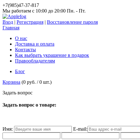
+7(985)47-37-817
Мы работаем c 10:00 до 20:00 Пн. - Пт.
Вход
|
Регистрация
|
Восстановление пароля
Главная
О нас
Доставка и оплата
Контакты
Как выбрать украшение в подарок
Правообладателям
Блог
Корзина
(
0 руб.
/
0
шт.)
З
а
д
а
т
ь
в
о
п
р
о
с
Задать вопрос о товаре:
Имя:
E-mail: