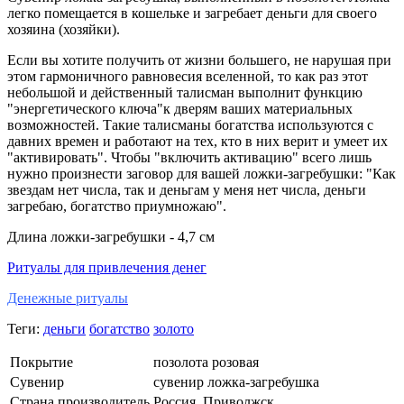
легко помещается в кошельке и загребает деньги для своего
хозяина (хозяйки).
Если вы хотите получить от жизни большего, не нарушая при
этом гармоничного равновесия вселенной, то как раз этот
небольшой и действенный талисман выполнит функцию
"энергетического ключа"к дверям ваших материальных
возможностей. Такие талисманы богатства используются с
давних времен и работают на тех, кто в них верит и умеет их
"активировать". Чтобы "включить активацию" всего лишь
нужно произнести заговор для вашей ложки-загребушки: "Как
звездам нет числа, так и деньгам у меня нет числа, деньги
загребаю, богатство приумножаю".
Длина ложки-загребушки - 4,7 см
Ритуалы для привлечения денег
Денежные ритуалы
Теги:
деньги
богатство
золото
Покрытие
позолота розовая
Сувенир
сувенир ложка-загребушка
Страна производитель
Россия, Приволжск