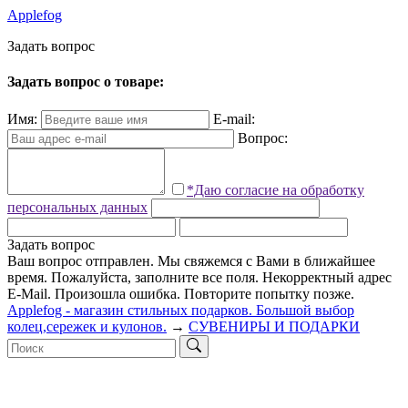
Applefog
З
а
д
а
т
ь
в
о
п
р
о
с
Задать вопрос о товаре:
Имя:
E-mail:
Вопрос:
*Даю согласие на обработку
персональных данных
Задать вопрос
Ваш вопрос отправлен. Мы свяжемся с Вами в ближайшее
время.
Пожалуйста, заполните все поля.
Некорректный адрес
E-Mail.
Произошла ошибка. Повторите попытку позже.
Applefog - магазин стильных подарков. Большой выбор
колец,сережек и кулонов.
→
СУВЕНИРЫ И ПОДАРКИ