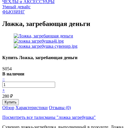
ЧEХЛЫ и АКСЕССУАРЫ
Умный девайс
ФЬЮЗИНГ
Ложка, загребающая деньги
Купить Ложка, загребающая деньги
S054
В наличии
−
+
280
₽
Обзор
Характеристики
Отзывы (0)
Посмотреть все талисманы "ложка загребушка"
Сувенир ложка-загребушка, выполненный в позолоте. Ложка