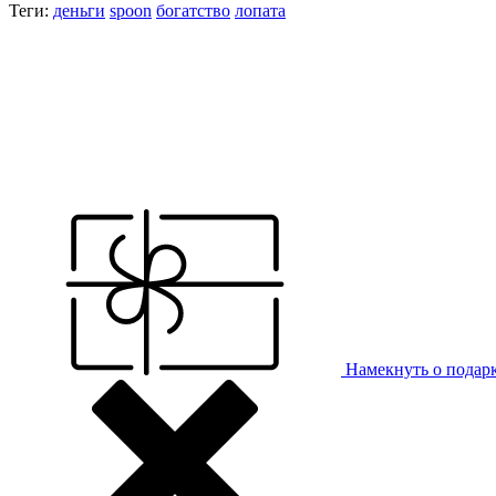
Теги:
деньги
spoon
богатство
лопата
Намекнуть о подар