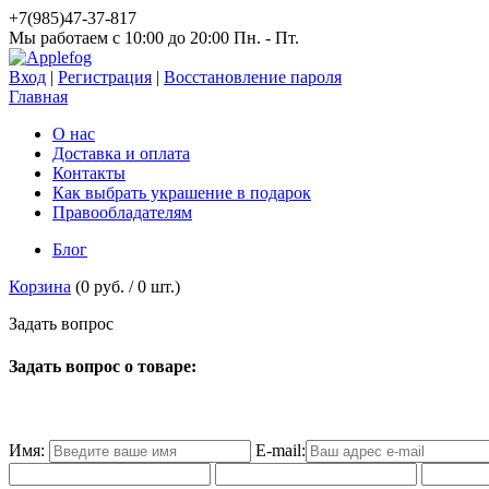
+7(985)47-37-817
Мы работаем c 10:00 до 20:00 Пн. - Пт.
Вход
|
Регистрация
|
Восстановление пароля
Главная
О нас
Доставка и оплата
Контакты
Как выбрать украшение в подарок
Правообладателям
Блог
Корзина
(
0 руб.
/
0
шт.)
З
а
д
а
т
ь
в
о
п
р
о
с
Задать вопрос о товаре:
Имя:
E-mail: