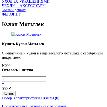
УХОД ЗА УКРАШЕНИЯМИ
ЧEХЛЫ и АКСЕССУАРЫ
Умный девайс
ФЬЮЗИНГ
Кулон Мотылек
Купить Кулон Мотылек
Симпатичный кулон в виде веселого мотылька с серебряным
покрытием.
N009
Осталась 1 штука
−
+
550
₽
Обзор
Характеристики
Отзывы (0)
Посмотреть все украшения с бабочками