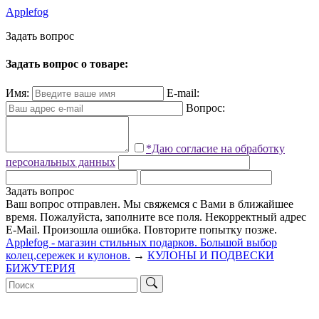
Applefog
З
а
д
а
т
ь
в
о
п
р
о
с
Задать вопрос о товаре:
Имя:
E-mail:
Вопрос:
*Даю согласие на обработку
персональных данных
Задать вопрос
Ваш вопрос отправлен. Мы свяжемся с Вами в ближайшее
время.
Пожалуйста, заполните все поля.
Некорректный адрес
E-Mail.
Произошла ошибка. Повторите попытку позже.
Applefog - магазин стильных подарков. Большой выбор
колец,сережек и кулонов.
→
КУЛОНЫ И ПОДВЕСКИ
БИЖУТЕРИЯ