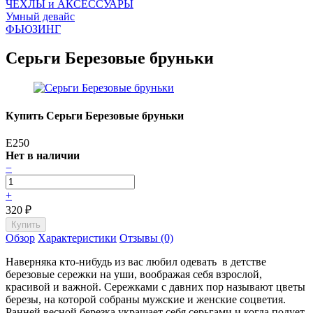
ЧEХЛЫ и АКСЕССУАРЫ
Умный девайс
ФЬЮЗИНГ
Серьги Березовые бруньки
Купить Серьги Березовые бруньки
E250
Нет в наличии
−
+
320
₽
Обзор
Характеристики
Отзывы (0)
Наверняка кто-нибудь из вас любил одевать в детстве
березовые сережки на уши, воображая себя взрослой,
красивой и важной. Сережками с давних пор называют цветы
березы, на которой собраны мужские и женские соцветия.
Ранней весной березка украшает себя серьгами и когда подует