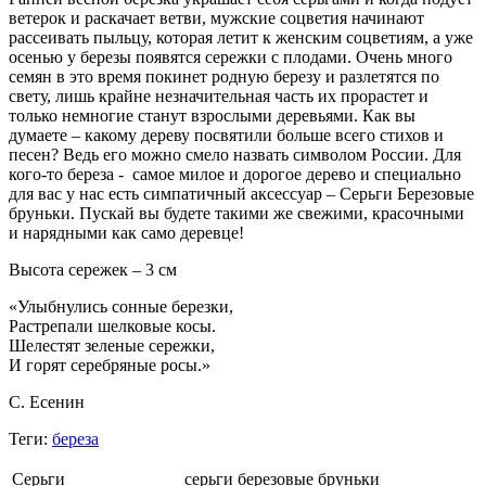
ветерок и раскачает ветви, мужские соцветия начинают
рассеивать пыльцу, которая летит к женским соцветиям, а уже
осенью у березы появятся сережки с плодами. Очень много
семян в это время покинет родную березу и разлетятся по
свету, лишь крайне незначительная часть их прорастет и
только немногие станут взрослыми деревьями. Как вы
думаете – какому дереву посвятили больше всего стихов и
песен? Ведь его можно смело назвать символом России. Для
кого-то береза - самое милое и дорогое дерево и специально
для вас у нас есть симпатичный аксессуар – Серьги Березовые
бруньки. Пускай вы будете такими же свежими, красочными
и нарядными как само деревце!
Высота сережек – 3 см
«Улыбнулись сонные березки,
Растрепали шелковые косы.
Шелестят зеленые сережки,
И горят серебряные росы.»
С. Есенин
Теги:
береза
Серьги
серьги березовые бруньки