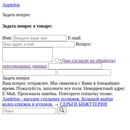
Applefog
З
а
д
а
т
ь
в
о
п
р
о
с
Задать вопрос о товаре:
Имя:
E-mail:
Вопрос:
*Даю согласие на обработку
персональных данных
Задать вопрос
Ваш вопрос отправлен. Мы свяжемся с Вами в ближайшее
время.
Пожалуйста, заполните все поля.
Некорректный адрес
E-Mail.
Произошла ошибка. Повторите попытку позже.
Applefog - магазин стильных подарков. Большой выбор
колец,сережек и кулонов.
→
СЕРЬГИ БИЖУТЕРИЯ