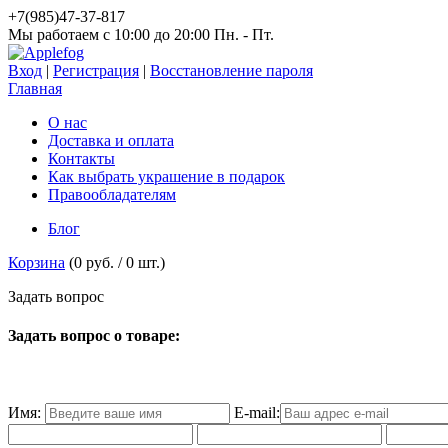
+7(985)47-37-817
Мы работаем c 10:00 до 20:00 Пн. - Пт.
Вход
|
Регистрация
|
Восстановление пароля
Главная
О нас
Доставка и оплата
Контакты
Как выбрать украшение в подарок
Правообладателям
Блог
Корзина
(
0 руб.
/
0
шт.)
З
а
д
а
т
ь
в
о
п
р
о
с
Задать вопрос о товаре:
Имя:
E-mail: