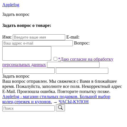
Applefog
З
а
д
а
т
ь
в
о
п
р
о
с
Задать вопрос о товаре:
Имя:
E-mail:
Вопрос:
*Даю согласие на обработку
персональных данных
Задать вопрос
Ваш вопрос отправлен. Мы свяжемся с Вами в ближайшее
время.
Пожалуйста, заполните все поля.
Некорректный адрес
E-Mail.
Произошла ошибка. Повторите попытку позже.
Applefog - магазин стильных подарков. Большой выбор
колец,сережек и кулонов.
→
ЧАСЫ-КУЛОН