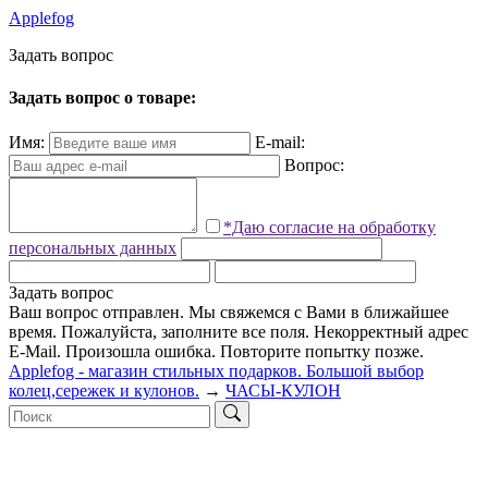
Applefog
З
а
д
а
т
ь
в
о
п
р
о
с
Задать вопрос о товаре:
Имя:
E-mail:
Вопрос:
*Даю согласие на обработку
персональных данных
Задать вопрос
Ваш вопрос отправлен. Мы свяжемся с Вами в ближайшее
время.
Пожалуйста, заполните все поля.
Некорректный адрес
E-Mail.
Произошла ошибка. Повторите попытку позже.
Applefog - магазин стильных подарков. Большой выбор
колец,сережек и кулонов.
→
ЧАСЫ-КУЛОН