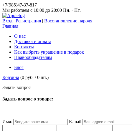
+7(985)47-37-817
Мы работаем c 10:00 до 20:00 Пн. - Пт.
Вход
|
Регистрация
|
Восстановление пароля
Главная
О нас
Доставка и оплата
Контакты
Как выбрать украшение в подарок
Правообладателям
Блог
Корзина
(
0 руб.
/
0
шт.)
З
а
д
а
т
ь
в
о
п
р
о
с
Задать вопрос о товаре:
Имя:
E-mail: