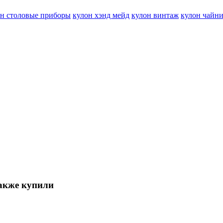
он столовые приборы
кулон хэнд мейд
кулон винтаж
кулон чайн
также купили