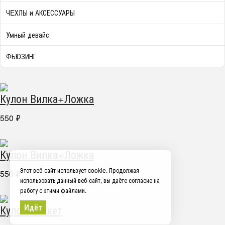
ЧEХЛЫ и АКСЕССУАРЫ
Умный девайс
ФЬЮЗИНГ
Кулон Вилка+Ложка
550
₽
Кулон Вилка+Ложка
Этот веб-сайт использует cookie. Продолжая
550
₽
использовать данный веб-сайт, вы даёте согласие на
работу с этими файлами.
Идёт
Кулон Банкет