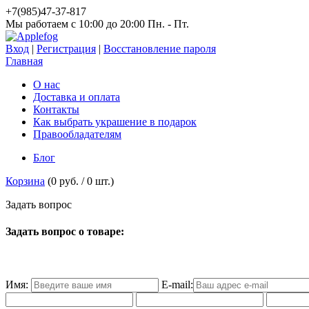
+7(985)47-37-817
Мы работаем c 10:00 до 20:00 Пн. - Пт.
Вход
|
Регистрация
|
Восстановление пароля
Главная
О нас
Доставка и оплата
Контакты
Как выбрать украшение в подарок
Правообладателям
Блог
Корзина
(
0 руб.
/
0
шт.)
З
а
д
а
т
ь
в
о
п
р
о
с
Задать вопрос о товаре:
Имя:
E-mail: