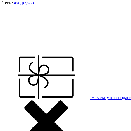
Теги:
ажур
узор
Намекнуть о подар