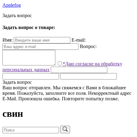
Applefog
З
а
д
а
т
ь
в
о
п
р
о
с
Задать вопрос о товаре:
Имя:
E-mail:
Вопрос:
*Даю согласие на обработку
персональных данных
Задать вопрос
Ваш вопрос отправлен. Мы свяжемся с Вами в ближайшее
время.
Пожалуйста, заполните все поля.
Некорректный адрес
E-Mail.
Произошла ошибка. Повторите попытку позже.
свин