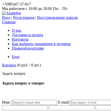
+7(985)47-37-817
Мы работаем c 10:00 до 20:00 Пн. - Пт.
Вход
|
Регистрация
|
Восстановление пароля
Главная
О нас
Доставка и оплата
Контакты
Как выбрать украшение в подарок
Правообладателям
Блог
Корзина
(
0 руб.
/
0
шт.)
З
а
д
а
т
ь
в
о
п
р
о
с
Задать вопрос о товаре:
Имя:
E-mail: