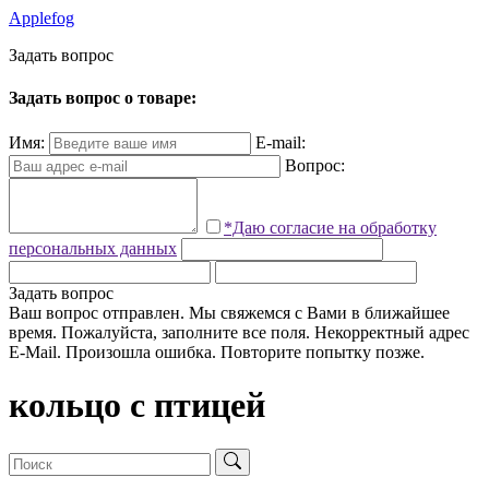
Applefog
З
а
д
а
т
ь
в
о
п
р
о
с
Задать вопрос о товаре:
Имя:
E-mail:
Вопрос:
*Даю согласие на обработку
персональных данных
Задать вопрос
Ваш вопрос отправлен. Мы свяжемся с Вами в ближайшее
время.
Пожалуйста, заполните все поля.
Некорректный адрес
E-Mail.
Произошла ошибка. Повторите попытку позже.
кольцо с птицей