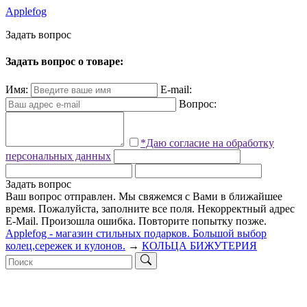
Applefog
З
а
д
а
т
ь
в
о
п
р
о
с
Задать вопрос о товаре:
Имя:
E-mail:
Вопрос:
*Даю согласие на обработку
персональных данных
Задать вопрос
Ваш вопрос отправлен. Мы свяжемся с Вами в ближайшее
время.
Пожалуйста, заполните все поля.
Некорректный адрес
E-Mail.
Произошла ошибка. Повторите попытку позже.
Applefog - магазин стильных подарков. Большой выбор
колец,сережек и кулонов.
→
КОЛЬЦА БИЖУТЕРИЯ