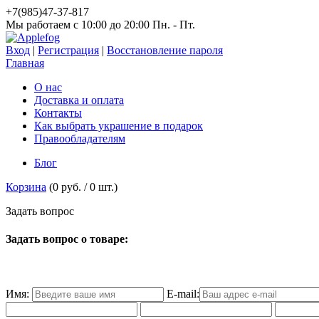
+7(985)47-37-817
Мы работаем c 10:00 до 20:00 Пн. - Пт.
Вход
|
Регистрация
|
Восстановление пароля
Главная
О нас
Доставка и оплата
Контакты
Как выбрать украшение в подарок
Правообладателям
Блог
Корзина
(
0 руб.
/
0
шт.)
З
а
д
а
т
ь
в
о
п
р
о
с
Задать вопрос о товаре:
Имя:
E-mail: