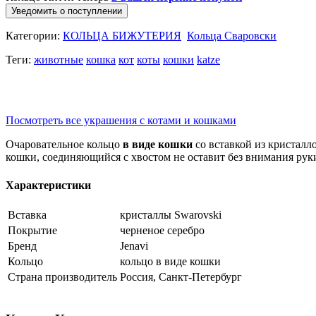
Уведомить о поступлении
Категории:
КОЛЬЦА БИЖУТЕРИЯ
Кольца Сваровски
Теги:
животные
кошка
кот
коты
кошки
katze
Посмотреть все украшения с котами и кошками
Очаровательное кольцо
в виде кошки
со вставкой из кристалл
кошки, соединяющийся с хвостом не оставит без внимания рук
Характеристики
Вставка
кристаллы Swarovski
Покрытие
черненое серебро
Бренд
Jenavi
Кольцо
кольцо в виде кошки
Страна производитель
Россия, Санкт-Петербург