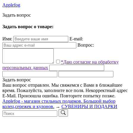
Applefog
З
а
д
а
т
ь
в
о
п
р
о
с
Задать вопрос о товаре:
Имя:
E-mail:
Вопрос:
*Даю согласие на обработку
персональных данных
Задать вопрос
Ваш вопрос отправлен. Мы свяжемся с Вами в ближайшее
время.
Пожалуйста, заполните все поля.
Некорректный адрес
E-Mail.
Произошла ошибка. Повторите попытку позже.
Applefog - магазин стильных подарков. Большой выбор
колец,сережек и кулонов.
→
СУВЕНИРЫ И ПОДАРКИ