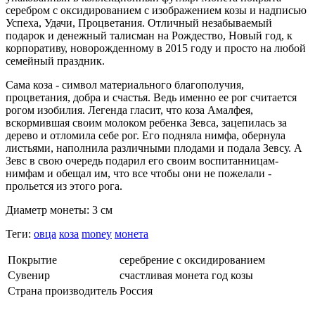
серебром с оксидированием с изображением козы и надписью
Успеха, Удачи, Процветания. Отличный незабываемый
подарок и денежный талисман на Рождество, Новый год, к
корпоративу, новорожденному в 2015 году и просто на любой
семейный праздник.
Сама коза - символ материального благополучия,
процветания, добра и счастья. Ведь именно ее рог считается
рогом изобилия. Легенда гласит, что коза Амалфея,
вскормившая своим молоком ребенка Зевса, зацепилась за
дерево и отломила себе рог. Его подняла нимфа, обернула
листьями, наполнила различными плодами и подала Зевсу. А
Зевс в свою очередь подарил его своим воспитанницам-
нимфам и обещал им, что все чтобы они не пожелали -
прольется из этого рога.
Диаметр монеты: 3 см
Теги:
овца
коза
money
монета
Покрытие
серебрение с оксидированием
Сувенир
счастливая монета год козы
Страна производитель
Россия