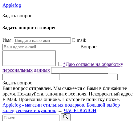
Applefog
З
а
д
а
т
ь
в
о
п
р
о
с
Задать вопрос о товаре:
Имя:
E-mail:
Вопрос:
*Даю согласие на обработку
персональных данных
Задать вопрос
Ваш вопрос отправлен. Мы свяжемся с Вами в ближайшее
время.
Пожалуйста, заполните все поля.
Некорректный адрес
E-Mail.
Произошла ошибка. Повторите попытку позже.
Applefog - магазин стильных подарков. Большой выбор
колец,сережек и кулонов.
→
ЧАСЫ-КУЛОН