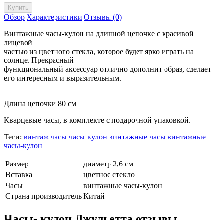
Обзор
Характеристики
Отзывы (0)
Винтажные часы-кулон на длинной цепочке с красивой
лицевой
частью из цветного стекла, которое будет ярко играть на
солнце. Прекрасный
функциональный аксессуар отлично дополнит образ, сделает
его интересным и выразительным.
Длина цепочки 80 см
Кварцевые часы, в комплекте с подарочной упаковкой.
Теги:
винтаж
часы
часы-кулон
винтажные часы
винтажные
часы-кулон
Размер
диаметр 2,6 см
Вставка
цветное стекло
Часы
винтажные часы-кулон
Страна производитель
Китай
Часы- кулон Джульетта отзывы