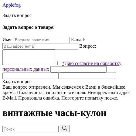
Applefog
З
а
д
а
т
ь
в
о
п
р
о
с
Задать вопрос о товаре:
Имя:
E-mail:
Вопрос:
*Даю согласие на обработку
персональных данных
Задать вопрос
Ваш вопрос отправлен. Мы свяжемся с Вами в ближайшее
время.
Пожалуйста, заполните все поля.
Некорректный адрес
E-Mail.
Произошла ошибка. Повторите попытку позже.
винтажные часы-кулон