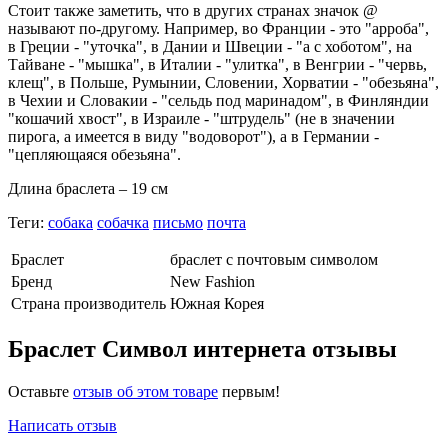
Стоит также заметить, что в других странах значок @
называют по-другому. Например, во Франции - это "арроба",
в Греции - "уточка", в Дании и Швеции - "а с хоботом", на
Тайване - "мышка", в Италии - "улитка", в Венгрии - "червь,
клещ", в Польше, Румынии, Словении, Хорватии - "обезьяна",
в Чехии и Словакии - "сельдь под маринадом", в Финляндии
"кошачий хвост", в Израиле - "штрудель" (не в значении
пирога, а имеется в виду "водоворот"), а в Германии -
"цепляющаяся обезьяна".
Длина браслета – 19 см
Теги:
собака
собачка
письмо
почта
Браслет
браслет с почтовым символом
Бренд
New Fashion
Страна производитель
Южная Корея
Браслет Символ интернета отзывы
Оставьте
отзыв об этом товаре
первым!
Написать отзыв