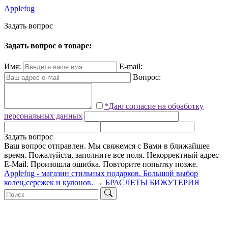
Applefog
З
а
д
а
т
ь
в
о
п
р
о
с
Задать вопрос о товаре:
Имя:
E-mail:
Вопрос:
*Даю согласие на обработку
персональных данных
Задать вопрос
Ваш вопрос отправлен. Мы свяжемся с Вами в ближайшее
время.
Пожалуйста, заполните все поля.
Некорректный адрес
E-Mail.
Произошла ошибка. Повторите попытку позже.
Applefog - магазин стильных подарков. Большой выбор
колец,сережек и кулонов.
→
БРАСЛЕТЫ БИЖУТЕРИЯ