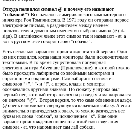
Откуда появился символ @ и почему его называют
"собачкой"?
Все началось с американского компьютерного
инженера Роя Томплинсона. В 1971 году он отправил первое
электронное письмо, а разделителем между именем
пользователя и доменным именем он выбрал символ @ (at-
sign). В английском языке этот символ так и называют - at, а
вот в русском -все говорят слово "собачка".
Есть несколько вариантов происхождения этой версии. Один
из них появился, когда наши мониторы были исключительно
текстовыми. В то время существовала популярная
электронная игра Adventure (Приключение), в которой нужно
было проходить лабиринты со злобными монстрами и
спрятанными сокровищами. Сам лабиринт состоял из
символов "+"," "- и "!", а игрок, клады и монстры
обозначались другими знаками. По сюжету у игрока был
верный пес, который отправлялся на разведку и маркировался
он значком "@". Вторая версия, то что сама обведенная альфа
@ очень напоминает свернувшуюся калачиком собаку. А если
внимательно приглядеться к знаку, то можно разглядеть все
буквы из слова "собака", за исключением "к". Еще один
вариант происхождения пошел от английского звучания
символа - at, что напоминает сам лай собаки.