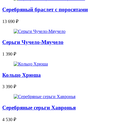
Серебряный браслет с поросятами
13 690
₽
Серьги Чучело-Мяучело
1 390
₽
Кольцо Хрюша
3 390
₽
Серебряные серьги Хавронья
4 530
₽